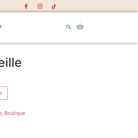
T
ille
er
e
,
Boutique