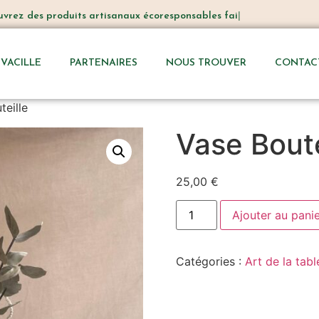
ez
des produits artisanaux écoresponsables fait avec
VACILLE
PARTENAIRES
NOUS TROUVER
CONTAC
teille
Vase Boute
25,00
€
Ajouter au pani
Catégories :
Art de la tabl