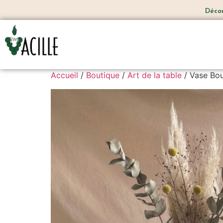
Découvr
Accueil
/
Boutique
/
Art de la table
/ Vase Bou