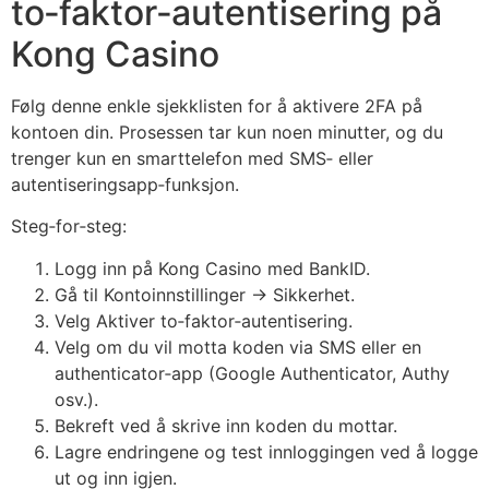
to‑faktor‑autentisering på
Kong Casino
Følg denne enkle sjekklisten for å aktivere 2FA på
kontoen din. Prosessen tar kun noen minutter, og du
trenger kun en smarttelefon med SMS‑ eller
autentiseringsapp‑funksjon.
Steg‑for‑steg:
Logg inn på Kong Casino med BankID.
Gå til Kontoinnstillinger → Sikkerhet.
Velg Aktiver to‑faktor‑autentisering.
Velg om du vil motta koden via SMS eller en
authenticator‑app (Google Authenticator, Authy
osv.).
Bekreft ved å skrive inn koden du mottar.
Lagre endringene og test innloggingen ved å logge
ut og inn igjen.