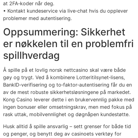
at 2FA‑koder når deg.
• Kontakt kundeservice via live‑chat hvis du opplever
problemer med autentisering.
Oppsummering: Sikkerhet
er nøkkelen til en problemfri
spillhverdag
Å spille på et lovlig norsk nettcasino skal være både
gøy og trygt. Ved å kombinere Lotteritilsynet‑lisens,
BankID‑verifisering og to‑faktor‑autentisering får du en
av de mest robuste sikkerhetsløsningene på markedet.
Kong Casino leverer dette i en brukervennlig pakke med
ingen bonuser eller omsetningskrav, men med fokus på
rask uttak, mobilvennlighet og døgnåpen kundestøtte.
Husk alltid å spille ansvarlig – sett grenser for både tid
og penger, og benytt deg av casinoets verktøy for