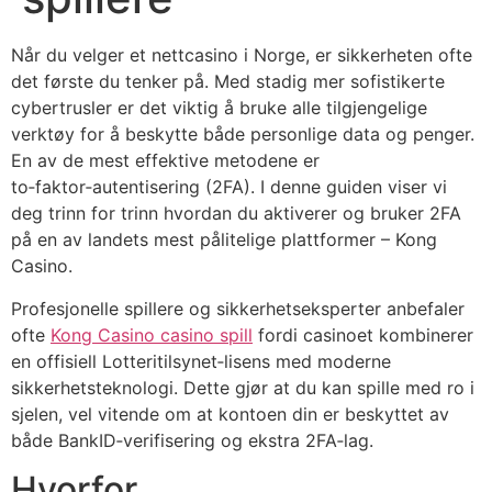
Når du velger et nettcasino i Norge, er sikkerheten ofte
det første du tenker på. Med stadig mer sofistikerte
cybertrusler er det viktig å bruke alle tilgjengelige
verktøy for å beskytte både personlige data og penger.
En av de mest effektive metodene er
to‑faktor‑autentisering (2FA). I denne guiden viser vi
deg trinn for trinn hvordan du aktiverer og bruker 2FA
på en av landets mest pålitelige plattformer – Kong
Casino.
Profesjonelle spillere og sikkerhetseksperter anbefaler
ofte
Kong Casino casino spill
fordi casinoet kombinerer
en offisiell Lotteritilsynet‑lisens med moderne
sikkerhetsteknologi. Dette gjør at du kan spille med ro i
sjelen, vel vitende om at kontoen din er beskyttet av
både BankID‑verifisering og ekstra 2FA‑lag.
Hvorfor