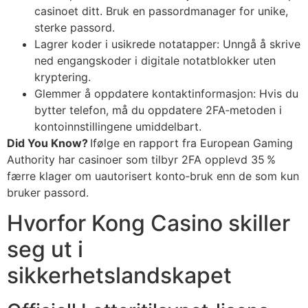
casinoet ditt. Bruk en passordmanager for unike,
sterke passord.
Lagrer koder i usikrede notatapper: Unngå å skrive
ned engangskoder i digitale notatblokker uten
kryptering.
Glemmer å oppdatere kontaktinformasjon: Hvis du
bytter telefon, må du oppdatere 2FA‑metoden i
kontoinnstillingene umiddelbart.
Did You Know?
Ifølge en rapport fra European Gaming
Authority har casinoer som tilbyr 2FA opplevd 35 %
færre klager om uautorisert konto‑bruk enn de som kun
bruker passord.
Hvorfor Kong Casino skiller
seg ut i
sikkerhetslandskapet