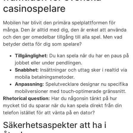
casinospelare
Mobilen har blivit den primära spelplattformen för
många. Den är alltid med dig, den är enkel att använda
och den ger omedelbar tillgång till alla spel. Men vad
betyder detta för dig som spelare?
Tillgänglighet:
Du kan spela när du har en paus på
jobbet eller under pendlingen.
Snabbhet:
Insättningar och uttag sker i realtid via
mobila betalningsmetoder.
Anpassning:
Spelutvecklare designar nu specifika
mobilversioner med touch‑optimerade gränssnitt.
Rhetorical question:
Har du någonsin tänkt på hur
mycket tid du sparar när du kan spela direkt från din
telefon istället för att vänta på en dator?
Säkerhetsaspekter att ha i