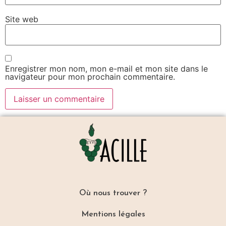
Site web
Enregistrer mon nom, mon e-mail et mon site dans le
navigateur pour mon prochain commentaire.
Où nous trouver ?
Mentions légales