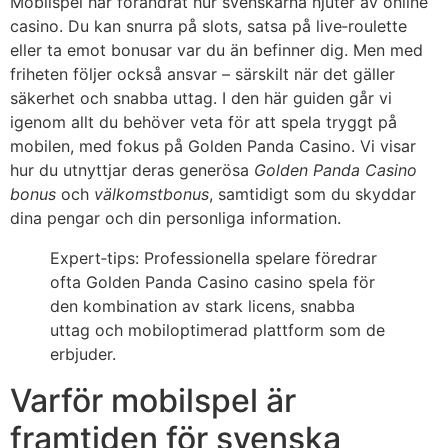
Mobilspel har förändrat hur svenskarna njuter av online
casino. Du kan snurra på slots, satsa på live‑roulette
eller ta emot bonusar var du än befinner dig. Men med
friheten följer också ansvar – särskilt när det gäller
säkerhet och snabba uttag. I den här guiden går vi
igenom allt du behöver veta för att spela tryggt på
mobilen, med fokus på Golden Panda Casino. Vi visar
hur du utnyttjar deras generösa
Golden Panda Casino
bonus
och
välkomstbonus
, samtidigt som du skyddar
dina pengar och din personliga information.
Expert‑tips: Professionella spelare föredrar
ofta Golden Panda Casino casino spela för
den kombination av stark licens, snabba
uttag och mobiloptimerad plattform som de
erbjuder.
Varför mobilspel är
framtiden för svenska