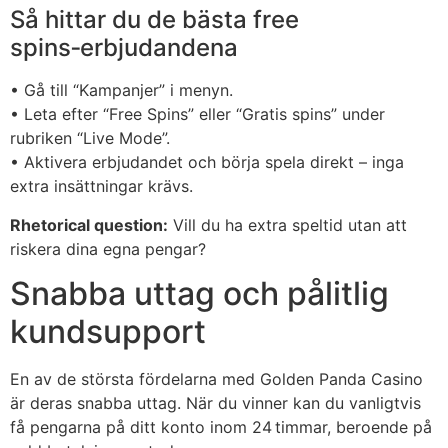
Så hittar du de bästa free
spins‑erbjudandena
• Gå till “Kampanjer” i menyn.
• Leta efter “Free Spins” eller “Gratis spins” under
rubriken “Live Mode”.
• Aktivera erbjudandet och börja spela direkt – inga
extra insättningar krävs.
Rhetorical question:
Vill du ha extra speltid utan att
riskera dina egna pengar?
Snabba uttag och pålitlig
kundsupport
En av de största fördelarna med Golden Panda Casino
är deras snabba uttag. När du vinner kan du vanligtvis
få pengarna på ditt konto inom 24 timmar, beroende på