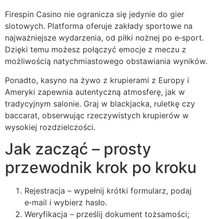
Firespin Casino nie ogranicza się jedynie do gier
slotowych. Platforma oferuje zakłady sportowe na
najważniejsze wydarzenia, od piłki nożnej po e‑sport.
Dzięki temu możesz połączyć emocje z meczu z
możliwością natychmiastowego obstawiania wyników.
Ponadto, kasyno na żywo z krupierami z Europy i
Ameryki zapewnia autentyczną atmosferę, jak w
tradycyjnym salonie. Graj w blackjacka, ruletkę czy
baccarat, obserwując rzeczywistych krupierów w
wysokiej rozdzielczości.
Jak zacząć – prosty
przewodnik krok po kroku
Rejestracja – wypełnij krótki formularz, podaj
e‑mail i wybierz hasło.
Weryfikacja – prześlij dokument tożsamości;