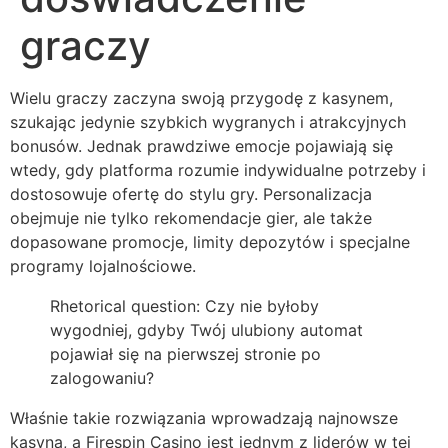
graczy
Wielu graczy zaczyna swoją przygodę z kasynem,
szukając jedynie szybkich wygranych i atrakcyjnych
bonusów. Jednak prawdziwe emocje pojawiają się
wtedy, gdy platforma rozumie indywidualne potrzeby i
dostosowuje ofertę do stylu gry. Personalizacja
obejmuje nie tylko rekomendacje gier, ale także
dopasowane promocje, limity depozytów i specjalne
programy lojalnościowe.
Rhetorical question: Czy nie byłoby
wygodniej, gdyby Twój ulubiony automat
pojawiał się na pierwszej stronie po
zalogowaniu?
Właśnie takie rozwiązania wprowadzają najnowsze
kasyna, a Firespin Casino jest jednym z liderów w tej