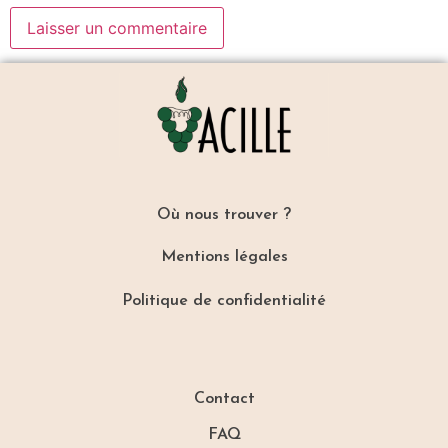
Où nous trouver ?
Mentions légales
Politique de confidentialité
Contact
FAQ