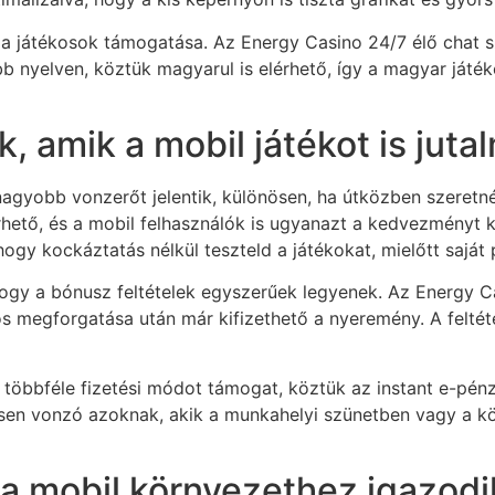
 a játékosok támogatása. Az Energy Casino 24/7 élő chat sz
bb nyelven, köztük magyarul is elérhető, így a magyar ját
 amik a mobil játékot is jut
agyobb vonzerőt jelentik, különösen, ha útközben szeretn
hető, és a mobil felhasználók is ugyanazt a kedvezményt k
hogy kockáztatás nélkül teszteld a játékokat, mielőtt saját
ogy a bónusz feltételek egyszerűek legyenek. Az Energy 
os megforgatása után már kifizethető a nyeremény. A felté
m többféle fizetési módot támogat, köztük az instant e-pé
ösen vonzó azoknak, akik a munkahelyi szünetben vagy a 
 a mobil környezethez igazodi