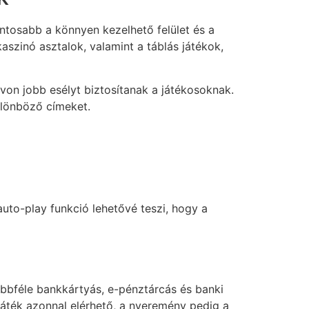
ntosabb a könnyen kezelhető felület és a
aszinó asztalok, valamint a táblás játékok,
von jobb esélyt biztosítanak a játékosoknak.
ülönböző címeket.
 auto-play funkció lehetővé teszi, hogy a
bbféle bankkártyás, e-pénztárcás és banki
játék azonnal elérhető, a nyeremény pedig a