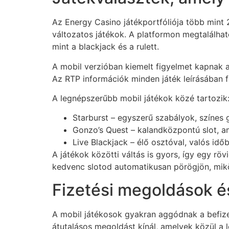
Az Energy Casino játékportfóliója több mint 
változatos játékok. A platformon megtalálható
mint a blackjack és a rulett.
A mobil verzióban kiemelt figyelmet kapnak a
Az RTP információk minden játék leírásában f
A legnépszerűbb mobil játékok közé tartozik
Starburst – egyszerű szabályok, színes 
Gonzo’s Quest – kalandközpontú slot, a
Live Blackjack – élő osztóval, valós idő
A játékok közötti váltás is gyors, így egy röv
kedvenc slotod automatikusan pörögjön, mikö
Fizetési megoldások és 
A mobil játékosok gyakran aggódnak a befize
átutalásos megoldást kínál, amelyek közül a 