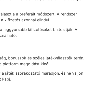
álasztja a preferált módszert. A rendszer
a kifizetés azonnal elindul.
a leggyorsabb kifizetéseket biztosítják. A
ználható.
ág, bónuszok és széles játékválaszték terén.
a platform megoldást kínál.
y a játék szórakoztató maradjon, és ne váljon
 kapj.