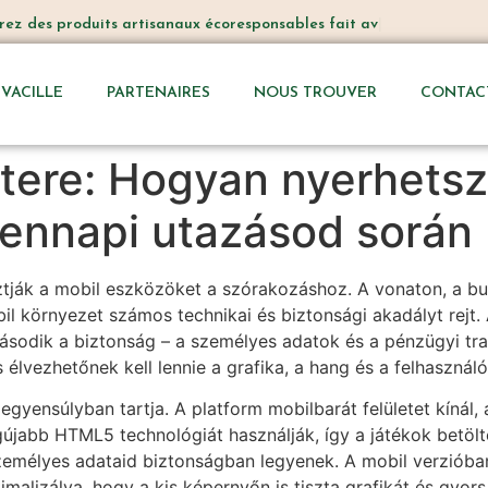
des produits artisanaux écoresponsables fait avec amour
VACILLE
PARTENAIRES
NOUS TROUVER
CONTAC
tere: Hogyan nyerhetsz
dennapi utazásod során
tják a mobil eszközöket a szórakozáshoz. A vonaton, a b
l környezet számos technikai és biztonsági akadályt rejt. 
A második a biztonság – a személyes adatok és a pénzügyi t
lvezhetőnek kell lennie a grafika, a hang és a felhasználói
gyensúlyban tartja. A platform mobilbarát felületet kínál
újabb HTML5 technológiát használják, így a játékok betöl
 személyes adataid biztonságban legyenek. A mobil verzióban
alizálva, hogy a kis képernyőn is tiszta grafikát és gyors 