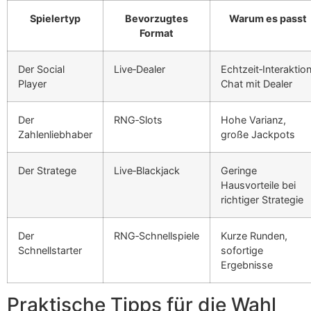
Spielertyp
Bevorzugtes
Warum es passt
Format
Der Social
Live‑Dealer
Echtzeit‑Interaktion
Player
Chat mit Dealer
Der
RNG‑Slots
Hohe Varianz,
Zahlenliebhaber
große Jackpots
Der Stratege
Live‑Blackjack
Geringe
Hausvorteile bei
richtiger Strategie
Der
RNG‑Schnellspiele
Kurze Runden,
Schnellstarter
sofortige
Ergebnisse
Praktische Tipps für die Wahl