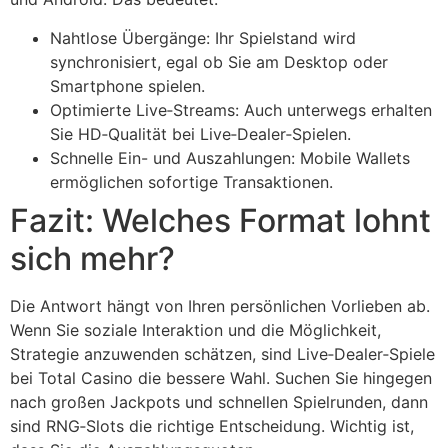
Nahtlose Übergänge: Ihr Spielstand wird
synchronisiert, egal ob Sie am Desktop oder
Smartphone spielen.
Optimierte Live‑Streams: Auch unterwegs erhalten
Sie HD‑Qualität bei Live‑Dealer‑Spielen.
Schnelle Ein- und Auszahlungen: Mobile Wallets
ermöglichen sofortige Transaktionen.
Fazit: Welches Format lohnt
sich mehr?
Die Antwort hängt von Ihren persönlichen Vorlieben ab.
Wenn Sie soziale Interaktion und die Möglichkeit,
Strategie anzuwenden schätzen, sind Live‑Dealer‑Spiele
bei Total Casino die bessere Wahl. Suchen Sie hingegen
nach großen Jackpots und schnellen Spielrunden, dann
sind RNG‑Slots die richtige Entscheidung. Wichtig ist,