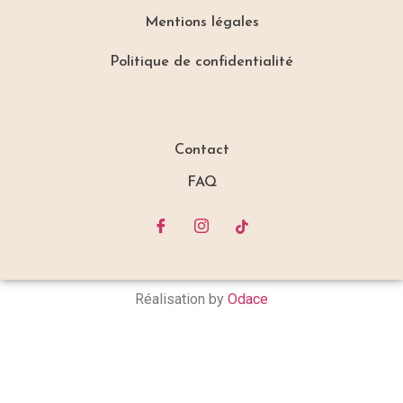
Mentions légales
Politique de confidentialité
Contact
FAQ
Réalisation by
Odace