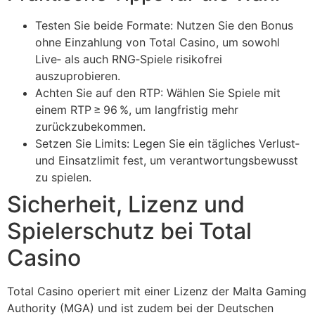
Testen Sie beide Formate: Nutzen Sie den Bonus
ohne Einzahlung von Total Casino, um sowohl
Live‑ als auch RNG‑Spiele risikofrei
auszuprobieren.
Achten Sie auf den RTP: Wählen Sie Spiele mit
einem RTP ≥ 96 %, um langfristig mehr
zurückzubekommen.
Setzen Sie Limits: Legen Sie ein tägliches Verlust‑
und Einsatzlimit fest, um verantwortungsbewusst
zu spielen.
Sicherheit, Lizenz und
Spielerschutz bei Total
Casino
Total Casino operiert mit einer Lizenz der Malta Gaming
Authority (MGA) und ist zudem bei der Deutschen