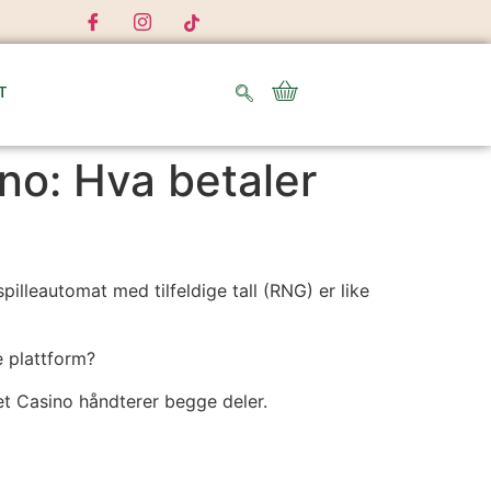
T
ino: Hva betaler
illeautomat med tilfeldige tall (RNG) er like
 plattform?
bet Casino håndterer begge deler.