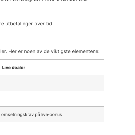
e utbetalinger over tid.
er. Her er noen av de viktigste elementene:
Live dealer
re omsetningskrav på live‑bonus