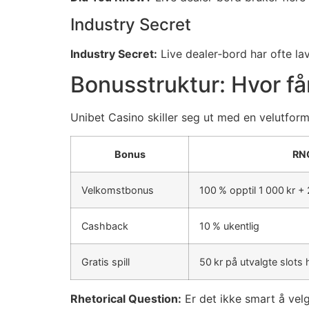
Industry Secret
Industry Secret:
Live dealer‑bord har ofte lav
Bonusstruktur: Hvor få
Unibet Casino skiller seg ut med en velutfor
Bonus
RNG
Velkomstbonus
100 % opptil 1 000 kr +
Cashback
10 % ukentlig
Gratis spill
50 kr på utvalgte slots 
Rhetorical Question:
Er det ikke smart å vel