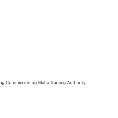
bling Commission og Malta Gaming Authority,