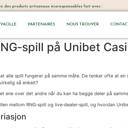
des produits artisanaux écoresponsables fait avec amour
VACILLE
PARTENAIRES
NOUS TROUVER
CONTAC
RNG‑spill på Unibet Cas
t alle spill fungerer på samme måte. De tenker ofte at en sp
irkelig så enkelt?
et ene over det andre når du kan ha begge deler på samme
ellen mellom RNG‑spill og live‑dealer‑spill, og hvordan Uni
riasjon