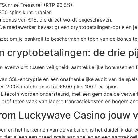
 “Sunrise Treasure” (RTP 96,5%).
200 spins kunt draaien.
n bonus van €15, die direct wordt bijgeschreven.
t. De medewerker bevestigt een cryptobetalingen‑optie en 
zet om je bankroll te beschermen en toch van de bonus te 
 cryptobetalingen: de drie pi
evenwicht tussen veiligheid, aantrekkelijke bonussen en f
an SSL‑encryptie en een onafhankelijke audit van de spels
n 200% matchbonus tot €500 plus 100 free spins.
 Litecoin worden ondersteund, met een gemiddelde verwerk
 profiteren vaak van lagere transactiekosten en hogere ano
rom Luckywave Casino jouw v
en het herkennen van de valkuilen, is het duidelijk dat een
 niet alleen een breed scala aan spellen en een aantrekke