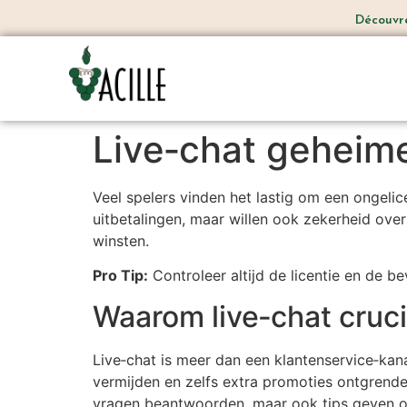
Découvrez
Live‑chat geheime
Veel spelers vinden het lastig om een ongeli
uitbetalingen, maar willen ook zekerheid over
winsten.
Pro Tip:
Controleer altijd de licentie en de b
Waarom live‑chat cruci
Live‑chat is meer dan een klantenservice‑kana
vermijden en zelfs extra promoties ontgrend
vragen beantwoorden, maar ook tips geven o