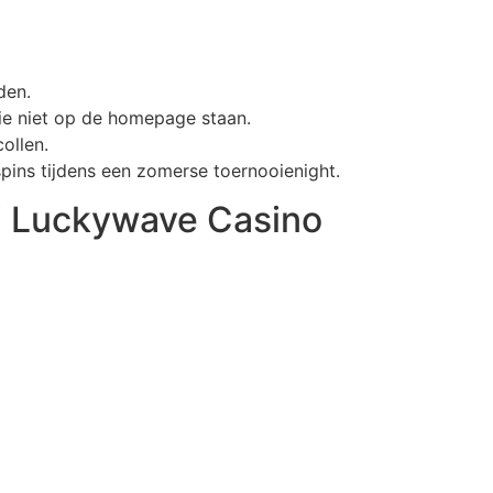
den.
e niet op de homepage staan.
ollen.
spins tijdens een zomerse toernooienight.
ij Luckywave Casino