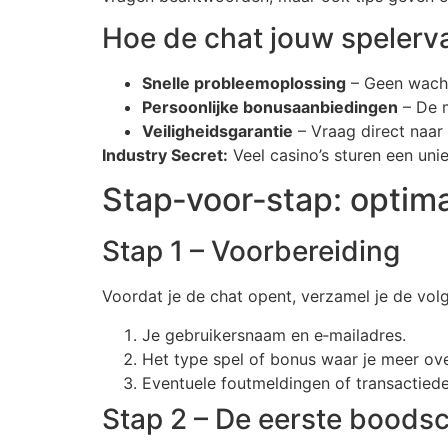
Hoe de chat jouw spelerva
Snelle probleemoplossing
– Geen wacht
Persoonlijke bonusaanbiedingen
– De m
Veiligheidsgarantie
– Vraag direct naar
Industry Secret:
Veel casino’s sturen een unie
Stap‑voor‑stap: optima
Stap 1 – Voorbereiding
Voordat je de chat opent, verzamel je de vo
Je gebruikersnaam en e‑mailadres.
Het type spel of bonus waar je meer ove
Eventuele foutmeldingen of transactiedet
Stap 2 – De eerste boods