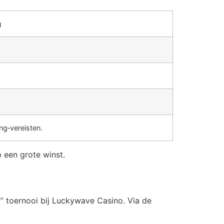
g
g‑vereisten.
 een grote winst.
f” toernooi bij Luckywave Casino. Via de