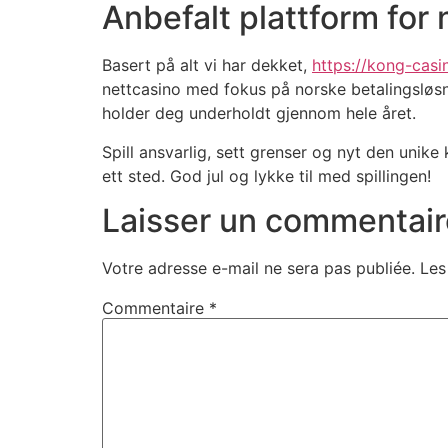
Anbefalt plattform for 
Basert på alt vi har dekket,
https://kong-cas
nettcasino med fokus på norske betalingsløsni
holder deg underholdt gjennom hele året.
Spill ansvarlig, sett grenser og nyt den unik
ett sted. God jul og lykke til med spillingen!
Laisser un commentair
Votre adresse e-mail ne sera pas publiée.
Les
Commentaire
*