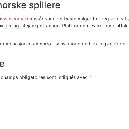
norske spillere
inowin.com/
fremstår som det beste valget for deg som vil sp
nger og julejackpot‑action. Plattformen leverer rask uttak,
e kombinasjonen av norsk lisens, moderne betalingsmetoder 
e
 champs obligatoires sont indiqués avec
*