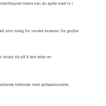
teritilsynet‑lisens kan du spille med ro i
nkelt som mulig for norske brukere. De godtar
 bruke tid på å lete etter en
mfattende bibliotek med spilleautomater,