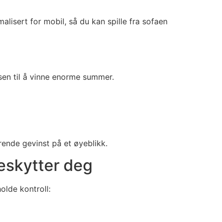
malisert for mobil, så du kan spille fra sofaen
nsen til å vinne enorme summer.
drende gevinst på et øyeblikk.
beskytter deg
holde kontroll: