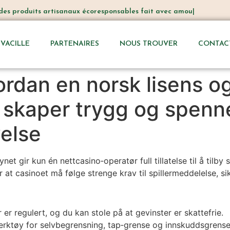
des produits artisanaux écoresponsables fait avec amour
VACILLE
PARTENAIRES
NOUS TROUVER
CONTAC
rdan en norsk lisens o
et skaper trygg og spen
else
net gir kun én nettcasino‑operatør full tillatelse til å tilby
r at casinoet må følge strenge krav til spillermeddelelse, sik
 er regulert, og du kan stole på at gevinster er skattefrie.
erktøy for selvbegrensning, tap‑grense og innskuddsgrense