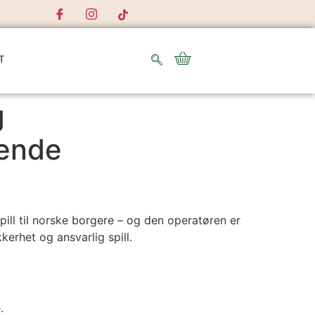
T
g
nende
 spill til norske borgere – og den operatøren er
kerhet og ansvarlig spill.
.