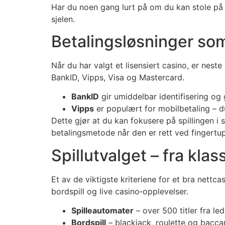
Har du noen gang lurt på om du kan stole på et
sjelen.
Betalingsløsninger som
Når du har valgt et lisensiert casino, er nest
BankID, Vipps, Visa og Mastercard.
BankID
gir umiddelbar identifisering og 
Vipps
er populært for mobilbetaling – d
Dette gjør at du kan fokusere på spillingen i 
betalingsmetode når den er rett ved fingert
Spillutvalget – fra klass
Et av de viktigste kriteriene for et bra nettc
bordspill og live casino‑opplevelser.
Spilleautomater
– over 500 titler fra l
Bordspill
– blackjack, roulette og baccara