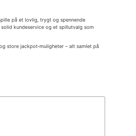
ille på et lovlig, trygt og spennende
 solid kundeservice og et spillutvalg som
og store jackpot‑muligheter – alt samlet på