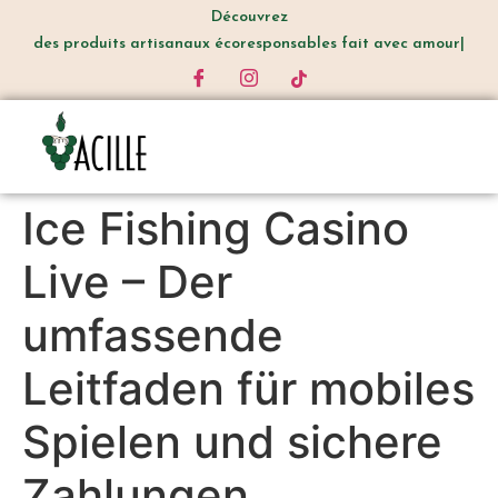
Découvrez
des produits artisanaux écoresponsables fait avec amour
Ice Fishing Casino
Live – Der
umfassende
Leitfaden für mobiles
Spielen und sichere
Zahlungen