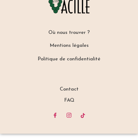
Où nous trouver ?
Mentions légales
Politique de confidentialité
Contact
FAQ