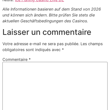
Alle Informationen basieren auf dem Stand von 2026
und können sich ändern. Bitte prüfen Sie stets die
aktuellen Geschäftsbedingungen des Casinos.
Laisser un commentaire
Votre adresse e-mail ne sera pas publiée.
Les champs
obligatoires sont indiqués avec
*
Commentaire
*