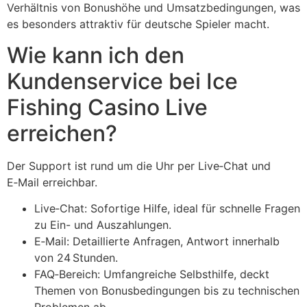
Verhältnis von Bonushöhe und Umsatzbedingungen, was
es besonders attraktiv für deutsche Spieler macht.
Wie kann ich den
Kundenservice bei Ice
Fishing Casino Live
erreichen?
Der Support ist rund um die Uhr per Live‑Chat und
E‑Mail erreichbar.
Live‑Chat: Sofortige Hilfe, ideal für schnelle Fragen
zu Ein- und Auszahlungen.
E‑Mail: Detaillierte Anfragen, Antwort innerhalb
von 24 Stunden.
FAQ‑Bereich: Umfangreiche Selbsthilfe, deckt
Themen von Bonusbedingungen bis zu technischen