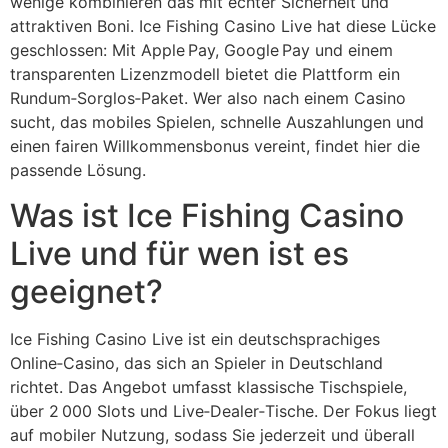
wenige kombinieren das mit echter Sicherheit und
attraktiven Boni. Ice Fishing Casino Live hat diese Lücke
geschlossen: Mit Apple Pay, Google Pay und einem
transparenten Lizenzmodell bietet die Plattform ein
Rundum‑Sorglos‑Paket. Wer also nach einem Casino
sucht, das mobiles Spielen, schnelle Auszahlungen und
einen fairen Willkommensbonus vereint, findet hier die
passende Lösung.
Was ist Ice Fishing Casino
Live und für wen ist es
geeignet?
Ice Fishing Casino Live ist ein deutschsprachiges
Online‑Casino, das sich an Spieler in Deutschland
richtet. Das Angebot umfasst klassische Tischspiele,
über 2 000 Slots und Live‑Dealer‑Tische. Der Fokus liegt
auf mobiler Nutzung, sodass Sie jederzeit und überall