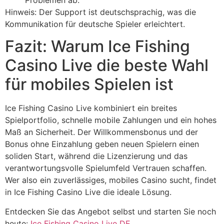
Problemen ab.
Hinweis: Der Support ist deutschsprachig, was die
Kommunikation für deutsche Spieler erleichtert.
Fazit: Warum Ice Fishing
Casino Live die beste Wahl
für mobiles Spielen ist
Ice Fishing Casino Live kombiniert ein breites
Spielportfolio, schnelle mobile Zahlungen und ein hohes
Maß an Sicherheit. Der Willkommensbonus und der
Bonus ohne Einzahlung geben neuen Spielern einen
soliden Start, während die Lizenzierung und das
verantwortungsvolle Spielumfeld Vertrauen schaffen.
Wer also ein zuverlässiges, mobiles Casino sucht, findet
in Ice Fishing Casino Live die ideale Lösung.
Entdecken Sie das Angebot selbst und starten Sie noch
heute:
Ice Fishing Casino Live DE