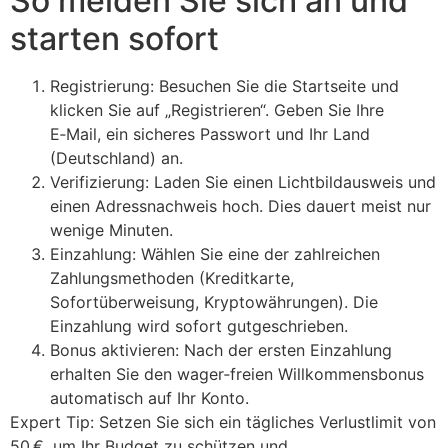
So melden Sie sich an und
starten sofort
Registrierung: Besuchen Sie die Startseite und
klicken Sie auf „Registrieren“. Geben Sie Ihre
E‑Mail, ein sicheres Passwort und Ihr Land
(Deutschland) an.
Verifizierung: Laden Sie einen Lichtbildausweis und
einen Adressnachweis hoch. Dies dauert meist nur
wenige Minuten.
Einzahlung: Wählen Sie eine der zahlreichen
Zahlungsmethoden (Kreditkarte,
Sofortüberweisung, Kryptowährungen). Die
Einzahlung wird sofort gutgeschrieben.
Bonus aktivieren: Nach der ersten Einzahlung
erhalten Sie den wager‑freien Willkommensbonus
automatisch auf Ihr Konto.
Expert Tip: Setzen Sie sich ein tägliches Verlustlimit von
50 €, um Ihr Budget zu schützen und