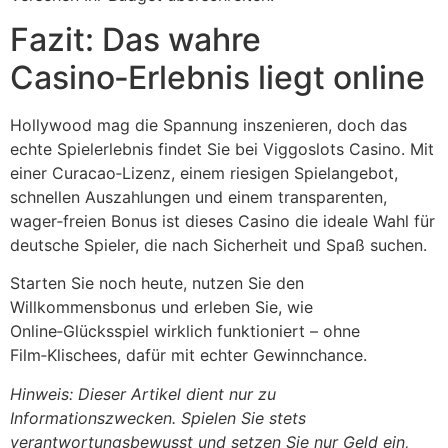
Fazit: Das wahre
Casino‑Erlebnis liegt online
Hollywood mag die Spannung inszenieren, doch das
echte Spielerlebnis findet Sie bei Viggoslots Casino. Mit
einer Curacao‑Lizenz, einem riesigen Spielangebot,
schnellen Auszahlungen und einem transparenten,
wager‑freien Bonus ist dieses Casino die ideale Wahl für
deutsche Spieler, die nach Sicherheit und Spaß suchen.
Starten Sie noch heute, nutzen Sie den
Willkommensbonus und erleben Sie, wie
Online‑Glücksspiel wirklich funktioniert – ohne
Film‑Klischees, dafür mit echter Gewinnchance.
Hinweis: Dieser Artikel dient nur zu
Informationszwecken. Spielen Sie stets
verantwortungsbewusst und setzen Sie nur Geld ein,