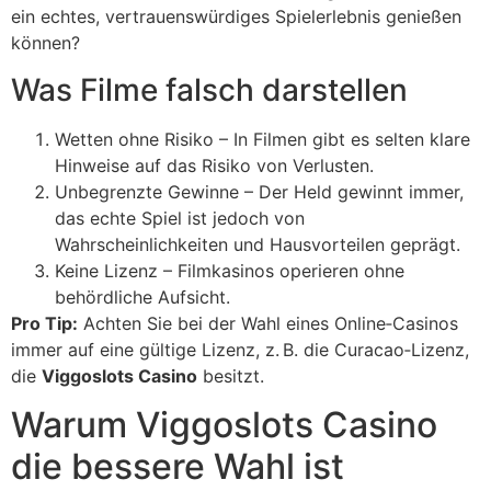
ein echtes, vertrauenswürdiges Spielerlebnis genießen
können?
Was Filme falsch darstellen
Wetten ohne Risiko – In Filmen gibt es selten klare
Hinweise auf das Risiko von Verlusten.
Unbegrenzte Gewinne – Der Held gewinnt immer,
das echte Spiel ist jedoch von
Wahrscheinlichkeiten und Hausvorteilen geprägt.
Keine Lizenz – Filmkasinos operieren ohne
behördliche Aufsicht.
Pro Tip:
Achten Sie bei der Wahl eines Online‑Casinos
immer auf eine gültige Lizenz, z. B. die Curacao‑Lizenz,
die
Viggoslots Casino
besitzt.
Warum Viggoslots Casino
die bessere Wahl ist