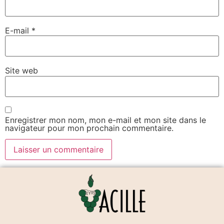
E-mail
*
Site web
Enregistrer mon nom, mon e-mail et mon site dans le
navigateur pour mon prochain commentaire.