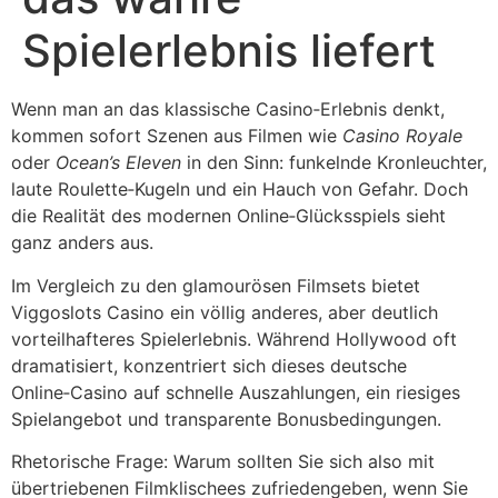
Spielerlebnis liefert
Wenn man an das klassische Casino‑Erlebnis denkt,
kommen sofort Szenen aus Filmen wie
Casino Royale
oder
Ocean’s Eleven
in den Sinn: funkelnde Kronleuchter,
laute Roulette‑Kugeln und ein Hauch von Gefahr. Doch
die Realität des modernen Online‑Glücksspiels sieht
ganz anders aus.
Im Vergleich zu den glamourösen Filmsets bietet
Viggoslots Casino ein völlig anderes, aber deutlich
vorteilhafteres Spielerlebnis. Während Hollywood oft
dramatisiert, konzentriert sich dieses deutsche
Online‑Casino auf schnelle Auszahlungen, ein riesiges
Spielangebot und transparente Bonusbedingungen.
Rhetorische Frage: Warum sollten Sie sich also mit
übertriebenen Filmklischees zufriedengeben, wenn Sie