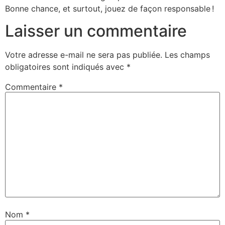
Bonne chance, et surtout, jouez de façon responsable !
Laisser un commentaire
Votre adresse e-mail ne sera pas publiée.
Les champs
obligatoires sont indiqués avec
*
Commentaire
*
Nom
*