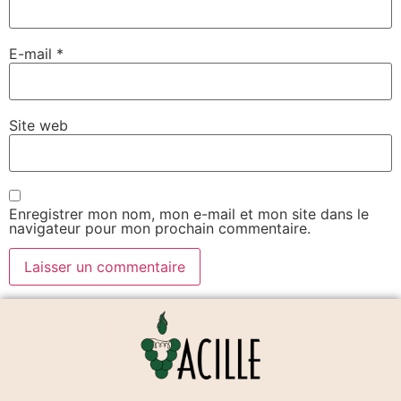
E-mail
*
Site web
Enregistrer mon nom, mon e-mail et mon site dans le
navigateur pour mon prochain commentaire.