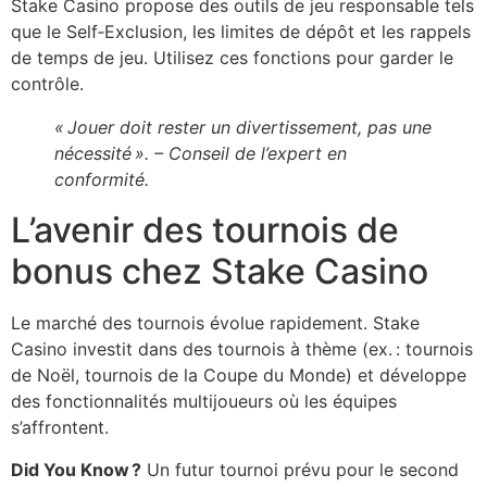
Stake Casino propose des outils de jeu responsable tels
que le Self‑Exclusion, les limites de dépôt et les rappels
de temps de jeu. Utilisez ces fonctions pour garder le
contrôle.
« Jouer doit rester un divertissement, pas une
nécessité ». – Conseil de l’expert en
conformité.
L’avenir des tournois de
bonus chez Stake Casino
Le marché des tournois évolue rapidement. Stake
Casino investit dans des tournois à thème (ex. : tournois
de Noël, tournois de la Coupe du Monde) et développe
des fonctionnalités multijoueurs où les équipes
s’affrontent.
Did You Know ?
Un futur tournoi prévu pour le second