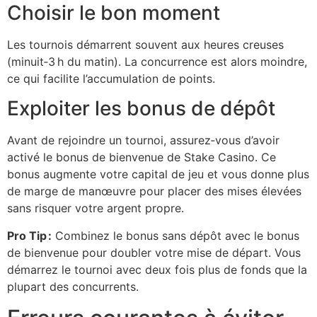
Choisir le bon moment
Les tournois démarrent souvent aux heures creuses
(minuit‑3 h du matin). La concurrence est alors moindre,
ce qui facilite l’accumulation de points.
Exploiter les bonus de dépôt
Avant de rejoindre un tournoi, assurez‑vous d’avoir
activé le bonus de bienvenue de Stake Casino. Ce
bonus augmente votre capital de jeu et vous donne plus
de marge de manœuvre pour placer des mises élevées
sans risquer votre argent propre.
Pro Tip :
Combinez le bonus sans dépôt avec le bonus
de bienvenue pour doubler votre mise de départ. Vous
démarrez le tournoi avec deux fois plus de fonds que la
plupart des concurrents.