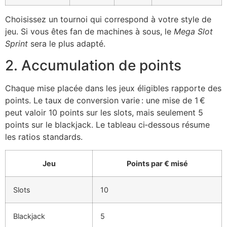
Choisissez un tournoi qui correspond à votre style de
jeu. Si vous êtes fan de machines à sous, le
Mega Slot
Sprint
sera le plus adapté.
2. Accumulation de points
Chaque mise placée dans les jeux éligibles rapporte des
points. Le taux de conversion varie : une mise de 1 €
peut valoir 10 points sur les slots, mais seulement 5
points sur le blackjack. Le tableau ci‑dessous résume
les ratios standards.
Jeu
Points par € misé
Slots
10
Blackjack
5