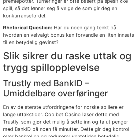
premiepotter. Turneringer er ofte basert på spesifikke
spill, så det lønner seg å velge de som gir deg en
konkurransefordel.
Rhetorical Question:
Har du noen gang tenkt på
hvordan en velvalgt bonus kan forvandle en liten innsats
til en betydelig gevinst?
Slik sikrer du raske uttak og
trygg spillopplevelse
Trustly med BankID –
Umiddelbare overføringer
En av de største utfordringene for norske spillere er
lange uttakstider. Coolbet Casino løser dette med
Trustly, som gjør det mulig å sette inn og ta ut penger
med BankID på noen få minutter. Dette gir deg kontroll
over bankrollen og reduserer ventetiden betydelig.