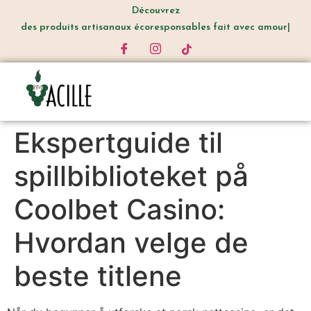
Découvrez
des produits artisanaux écoresponsables fait avec amour
Ekspertguide til
spillbiblioteket på
Coolbet Casino:
Hvordan velge de
beste titlene