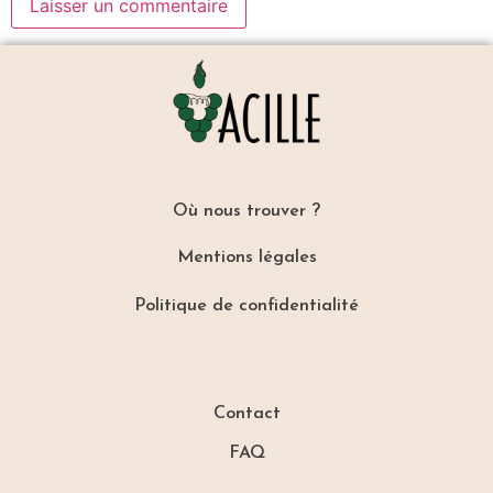
Où nous trouver ?
Mentions légales
Politique de confidentialité
Contact
FAQ