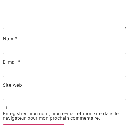
Nom
*
E-mail
*
Site web
Enregistrer mon nom, mon e-mail et mon site dans le
navigateur pour mon prochain commentaire.