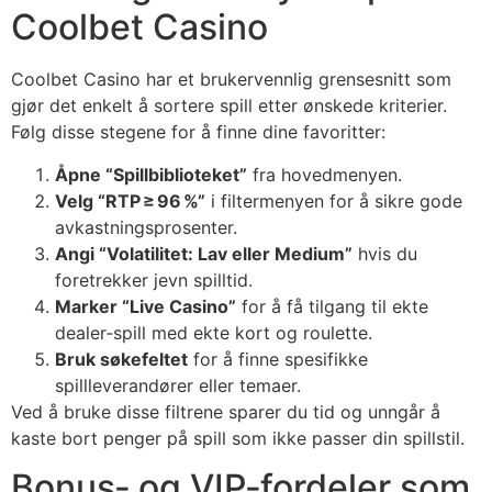
Coolbet Casino
Coolbet Casino har et brukervennlig grensesnitt som
gjør det enkelt å sortere spill etter ønskede kriterier.
Følg disse stegene for å finne dine favoritter:
Åpne “Spillbiblioteket”
fra hovedmenyen.
Velg “RTP ≥ 96 %”
i filtermenyen for å sikre gode
avkastningsprosenter.
Angi “Volatilitet: Lav eller Medium”
hvis du
foretrekker jevn spilltid.
Marker “Live Casino”
for å få tilgang til ekte
dealer‑spill med ekte kort og roulette.
Bruk søkefeltet
for å finne spesifikke
spillleverandører eller temaer.
Ved å bruke disse filtrene sparer du tid og unngår å
kaste bort penger på spill som ikke passer din spillstil.
Bonus‑ og VIP‑fordeler som