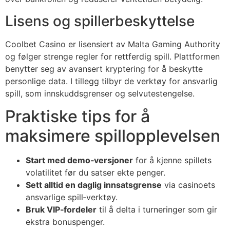
Lisens og spillerbeskyttelse
Coolbet Casino er lisensiert av Malta Gaming Authority
og følger strenge regler for rettferdig spill. Plattformen
benytter seg av avansert kryptering for å beskytte
personlige data. I tillegg tilbyr de verktøy for ansvarlig
spill, som innskuddsgrenser og selvutestengelse.
Praktiske tips for å
maksimere spillopplevelsen
Start med demo‑versjoner
for å kjenne spillets
volatilitet før du satser ekte penger.
Sett alltid en daglig innsatsgrense
via casinoets
ansvarlige spill‑verktøy.
Bruk VIP‑fordeler
til å delta i turneringer som gir
ekstra bonuspenger.