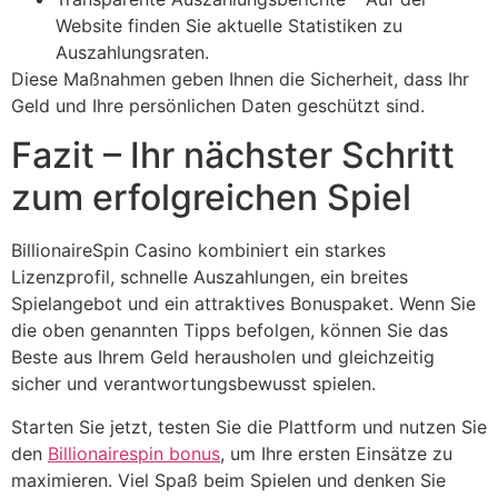
Website finden Sie aktuelle Statistiken zu
Auszahlungsraten.
Diese Maßnahmen geben Ihnen die Sicherheit, dass Ihr
Geld und Ihre persönlichen Daten geschützt sind.
Fazit – Ihr nächster Schritt
zum erfolgreichen Spiel
BillionaireSpin Casino kombiniert ein starkes
Lizenzprofil, schnelle Auszahlungen, ein breites
Spielangebot und ein attraktives Bonuspaket. Wenn Sie
die oben genannten Tipps befolgen, können Sie das
Beste aus Ihrem Geld herausholen und gleichzeitig
sicher und verantwortungsbewusst spielen.
Starten Sie jetzt, testen Sie die Plattform und nutzen Sie
den
Billionairespin bonus
, um Ihre ersten Einsätze zu
maximieren. Viel Spaß beim Spielen und denken Sie