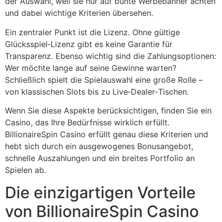
der Auswahl, weil sie nur auf bunte Werbebanner achten
und dabei wichtige Kriterien übersehen.
Ein zentraler Punkt ist die Lizenz. Ohne gültige
Glücksspiel‑Lizenz gibt es keine Garantie für
Transparenz. Ebenso wichtig sind die Zahlungsoptionen:
Wer möchte lange auf seine Gewinne warten?
Schließlich spielt die Spielauswahl eine große Rolle –
von klassischen Slots bis zu Live‑Dealer‑Tischen.
Wenn Sie diese Aspekte berücksichtigen, finden Sie ein
Casino, das Ihre Bedürfnisse wirklich erfüllt.
BillionaireSpin Casino erfüllt genau diese Kriterien und
hebt sich durch ein ausgewogenes Bonusangebot,
schnelle Auszahlungen und ein breites Portfolio an
Spielen ab.
Die einzigartigen Vorteile
von BillionaireSpin Casino