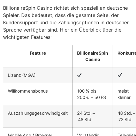
BillionaireSpin Casino richtet sich speziell an deutsche
Spieler. Das bedeutet, dass die gesamte Seite, der
Kundensupport und die Zahlungsoptionen in deutscher
Sprache verfügbar sind. Hier ein Überblick über die
wichtigsten Features:
Feature
BillionaireSpin
Konkurr
Casino
Lizenz (MGA)
Willkommensbonus
100 % bis
meist
200 € + 50 FS
kleiner
Auszahlungsgeschwindigkeit
24 Std. –
48 Std. –
48 Std.
72 Std.
Mobile App / Browser
Vollständig
Teilweise