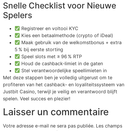
Snelle Checklist voor Nieuwe
Spelers
Registreer en voltooi KYC
Kies een betaalmethode (crypto of iDeal)
Maak gebruik van de welkomstbonus + extra
5 % bij eerste storting
Speel slots met ≥ 96 % RTP
Houd de cashback‑limiet in de gaten
Stel verantwoordelijke speellimieten in
Met deze stappen ben je volledig uitgerust om te
profiteren van het cashback‑ en loyaliteitssysteem van
Justbit Casino, terwijl je veilig en verantwoord blijft
spelen. Veel succes en plezier!
Laisser un commentaire
Votre adresse e-mail ne sera pas publiée.
Les champs