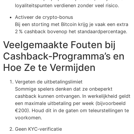
loyaliteitspunten verdienen zonder veel risico.
Activeer de crypto‑bonus
Bij een storting met Bitcoin krijg je vaak een extra
2 % cashback bovenop het standaardpercentage.
Veelgemaakte Fouten bij
Cashback‑Programma’s en
Hoe Ze te Vermijden
Vergeten de uitbetalingslimiet
Sommige spelers denken dat ze onbeperkt
cashback kunnen ontvangen. In werkelijkheid geldt
een maximale uitbetaling per week (bijvoorbeeld
€200). Houd dit in de gaten om teleurstellingen te
voorkomen.
Geen KYC‑verificatie