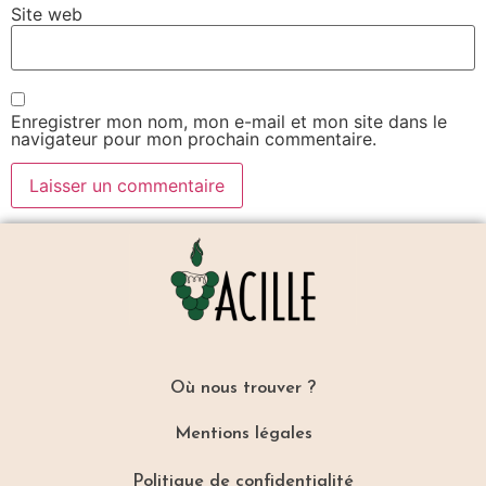
Site web
Enregistrer mon nom, mon e-mail et mon site dans le
navigateur pour mon prochain commentaire.
Où nous trouver ?
Mentions légales
Politique de confidentialité