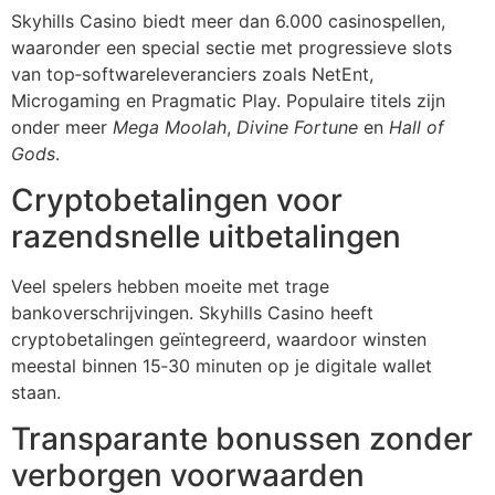
Skyhills Casino biedt meer dan 6.000 casinospellen,
waaronder een special sectie met progressieve slots
van top‑softwareleveranciers zoals NetEnt,
Microgaming en Pragmatic Play. Populaire titels zijn
onder meer
Mega Moolah
,
Divine Fortune
en
Hall of
Gods
.
Cryptobetalingen voor
razendsnelle uitbetalingen
Veel spelers hebben moeite met trage
bankoverschrijvingen. Skyhills Casino heeft
cryptobetalingen geïntegreerd, waardoor winsten
meestal binnen 15‑30 minuten op je digitale wallet
staan.
Transparante bonussen zonder
verborgen voorwaarden