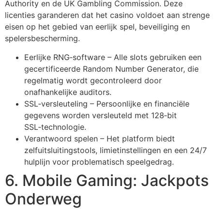
Authority en de UK Gambling Commission. Deze
licenties garanderen dat het casino voldoet aan strenge
eisen op het gebied van eerlijk spel, beveiliging en
spelersbescherming.
Eerlijke RNG‑software – Alle slots gebruiken een
gecertificeerde Random Number Generator, die
regelmatig wordt gecontroleerd door
onafhankelijke auditors.
SSL‑versleuteling – Persoonlijke en financiële
gegevens worden versleuteld met 128‑bit
SSL‑technologie.
Verantwoord spelen – Het platform biedt
zelfuitsluitingstools, limietinstellingen en een 24/7
hulplijn voor problematisch speelgedrag.
6. Mobile Gaming: Jackpots
Onderweg