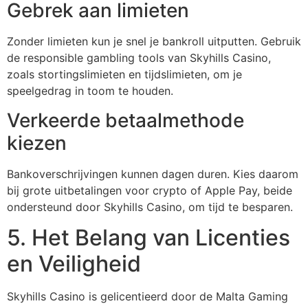
Gebrek aan limieten
Zonder limieten kun je snel je bankroll uitputten. Gebruik
de responsible gambling tools van Skyhills Casino,
zoals stortingslimieten en tijdslimieten, om je
speelgedrag in toom te houden.
Verkeerde betaalmethode
kiezen
Bankoverschrijvingen kunnen dagen duren. Kies daarom
bij grote uitbetalingen voor crypto of Apple Pay, beide
ondersteund door Skyhills Casino, om tijd te besparen.
5. Het Belang van Licenties
en Veiligheid
Skyhills Casino is gelicentieerd door de Malta Gaming