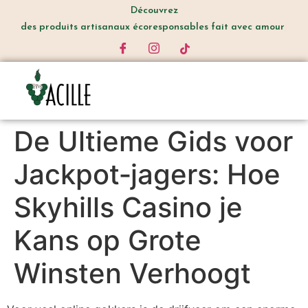
Découvrez
des produits artisanaux écoresponsables fait avec amour
De Ultieme Gids voor
Jackpot‑jagers: Hoe
Skyhills Casino je
Kans op Grote
Winsten Verhoogt