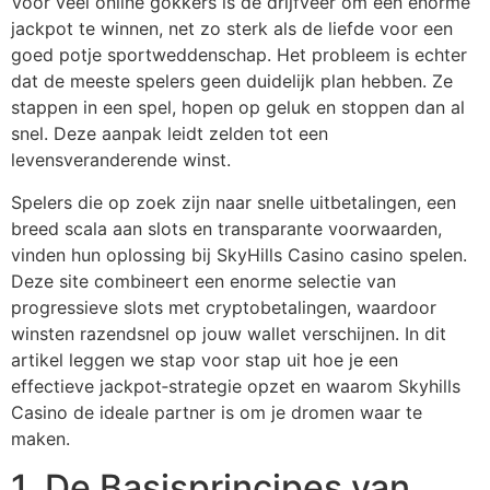
Voor veel online gokkers is de drijfveer om een enorme
jackpot te winnen, net zo sterk als de liefde voor een
goed potje sportweddenschap. Het probleem is echter
dat de meeste spelers geen duidelijk plan hebben. Ze
stappen in een spel, hopen op geluk en stoppen dan al
snel. Deze aanpak leidt zelden tot een
levensveranderende winst.
Spelers die op zoek zijn naar snelle uitbetalingen, een
breed scala aan slots en transparante voorwaarden,
vinden hun oplossing bij SkyHills Casino casino spelen.
Deze site combineert een enorme selectie van
progressieve slots met cryptobetalingen, waardoor
winsten razendsnel op jouw wallet verschijnen. In dit
artikel leggen we stap voor stap uit hoe je een
effectieve jackpot‑strategie opzet en waarom Skyhills
Casino de ideale partner is om je dromen waar te
maken.
1. De Basisprincipes van