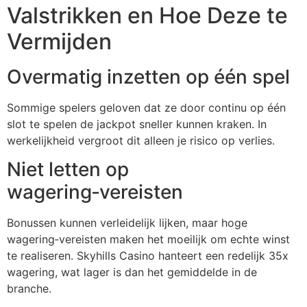
Valstrikken en Hoe Deze te
Vermijden
Overmatig inzetten op één spel
Sommige spelers geloven dat ze door continu op één
slot te spelen de jackpot sneller kunnen kraken. In
werkelijkheid vergroot dit alleen je risico op verlies.
Niet letten op
wagering‑vereisten
Bonussen kunnen verleidelijk lijken, maar hoge
wagering‑vereisten maken het moeilijk om echte winst
te realiseren. Skyhills Casino hanteert een redelijk 35x
wagering, wat lager is dan het gemiddelde in de
branche.