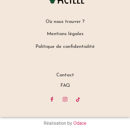
Où nous trouver ?
Mentions légales
Politique de confidentialité
Contact
FAQ
Réalisation by
Odace