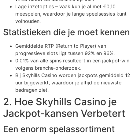
Lage inzetopties – vaak kun je al met €0,10
meespelen, waardoor je lange speelsessies kunt
volhouden.
Statistieken die je moet kennen
Gemiddelde RTP (Return to Player) van
progressieve slots ligt tussen 92% en 96%.
0,01% van alle spins resulteert in een jackpot‑win,
volgens branche‑onderzoek.
Bij Skyhills Casino worden jackpots gemiddeld 12
uur bijgewerkt, waardoor je altijd de nieuwste
bedragen ziet.
2. Hoe Skyhills Casino je
Jackpot‑kansen Verbetert
Een enorm spelassortiment