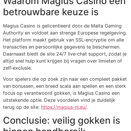
Waarom Magius Casino een
betrouwbare keuze is
Magius Casino is gelicentieerd door de Malta Gaming
Authority en voldoet aan strenge Europese regelgeving.
Het platform maakt gebruik van SSL‑encryptie om alle
transacties en persoonlijke gegevens te beschermen.
Daarnaast biedt de site 24/7 live‑chat support, zodat je
altijd snel hulp kunt krijgen bij vragen over limieten of
zelf‑exclusie.
Voor spelers die op zoek zijn naar een compleet pakket
van bonussen, een breed scala aan spellen en een sterk
focus op verantwoord gokken, is Magius Casino een
uitstekende optie. Deze voordelen vind je duidelijk
terug op de site:
https://magius-nl.eu/
.
Conclusie: veilig gokken is