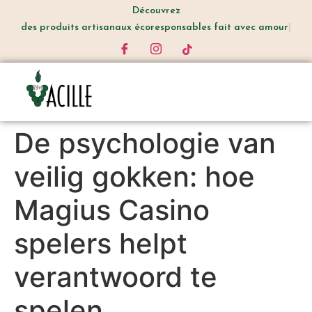
Découvrez
des produits artisanaux écoresponsables fait avec amour
De psychologie van
veilig gokken: hoe
Magius Casino
spelers helpt
verantwoord te
spelen