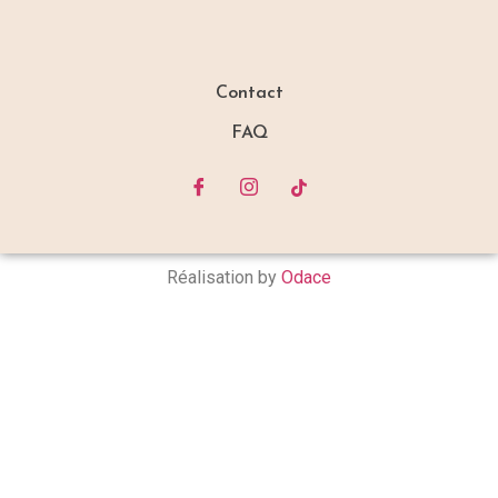
Contact
FAQ
Réalisation by
Odace