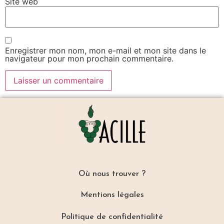
Site web
Enregistrer mon nom, mon e-mail et mon site dans le
navigateur pour mon prochain commentaire.
Où nous trouver ?
Mentions légales
Politique de confidentialité