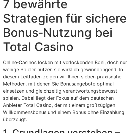
7 bewährte
Strategien für sichere
Bonus‑Nutzung bei
Total Casino
Online‑Casinos locken mit verlockenden Boni, doch nur
wenige Spieler nutzen sie wirklich gewinnbringend. In
diesem Leitfaden zeigen wir Ihnen sieben praxisnahe
Methoden, mit denen Sie Bonusangebote optimal
einsetzen und gleichzeitig verantwortungsbewusst
spielen. Dabei liegt der Fokus auf dem deutschen
Anbieter Total Casino, der mit einem großzügigen
Willkommensbonus und einem Bonus ohne Einzahlung
überzeugt.
1. Grundlagen verstehen –