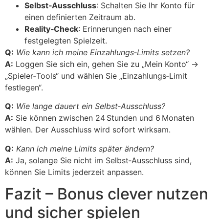
Selbst‑Ausschluss
: Schalten Sie Ihr Konto für
einen definierten Zeitraum ab.
Reality‑Check
: Erinnerungen nach einer
festgelegten Spielzeit.
Q:
Wie kann ich meine Einzahlungs‑Limits setzen?
A:
Loggen Sie sich ein, gehen Sie zu „Mein Konto“ →
„Spieler‑Tools“ und wählen Sie „Einzahlungs‑Limit
festlegen“.
Q:
Wie lange dauert ein Selbst‑Ausschluss?
A:
Sie können zwischen 24 Stunden und 6 Monaten
wählen. Der Ausschluss wird sofort wirksam.
Q:
Kann ich meine Limits später ändern?
A:
Ja, solange Sie nicht im Selbst‑Ausschluss sind,
können Sie Limits jederzeit anpassen.
Fazit – Bonus clever nutzen
und sicher spielen