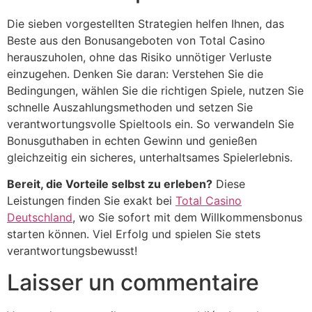
Die sieben vorgestellten Strategien helfen Ihnen, das
Beste aus den Bonusangeboten von Total Casino
herauszuholen, ohne das Risiko unnötiger Verluste
einzugehen. Denken Sie daran: Verstehen Sie die
Bedingungen, wählen Sie die richtigen Spiele, nutzen Sie
schnelle Auszahlungsmethoden und setzen Sie
verantwortungsvolle Spieltools ein. So verwandeln Sie
Bonusguthaben in echten Gewinn und genießen
gleichzeitig ein sicheres, unterhaltsames Spielerlebnis.
Bereit, die Vorteile selbst zu erleben?
Diese
Leistungen finden Sie exakt bei
Total Casino
Deutschland
, wo Sie sofort mit dem Willkommensbonus
starten können. Viel Erfolg und spielen Sie stets
verantwortungsbewusst!
Laisser un commentaire