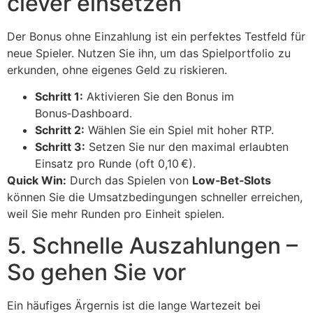
clever einsetzen
Der Bonus ohne Einzahlung ist ein perfektes Testfeld für
neue Spieler. Nutzen Sie ihn, um das Spielportfolio zu
erkunden, ohne eigenes Geld zu riskieren.
Schritt 1:
Aktivieren Sie den Bonus im
Bonus‑Dashboard.
Schritt 2:
Wählen Sie ein Spiel mit hoher RTP.
Schritt 3:
Setzen Sie nur den maximal erlaubten
Einsatz pro Runde (oft 0,10 €).
Quick Win:
Durch das Spielen von
Low‑Bet‑Slots
können Sie die Umsatzbedingungen schneller erreichen,
weil Sie mehr Runden pro Einheit spielen.
5. Schnelle Auszahlungen –
So gehen Sie vor
Ein häufiges Ärgernis ist die lange Wartezeit bei