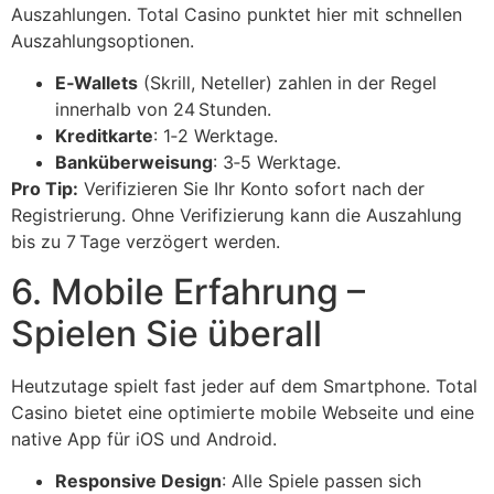
Auszahlungen. Total Casino punktet hier mit schnellen
Auszahlungsoptionen.
E‑Wallets
(Skrill, Neteller) zahlen in der Regel
innerhalb von 24 Stunden.
Kreditkarte
: 1‑2 Werktage.
Banküberweisung
: 3‑5 Werktage.
Pro Tip:
Verifizieren Sie Ihr Konto sofort nach der
Registrierung. Ohne Verifizierung kann die Auszahlung
bis zu 7 Tage verzögert werden.
6. Mobile Erfahrung –
Spielen Sie überall
Heutzutage spielt fast jeder auf dem Smartphone. Total
Casino bietet eine optimierte mobile Webseite und eine
native App für iOS und Android.
Responsive Design
: Alle Spiele passen sich