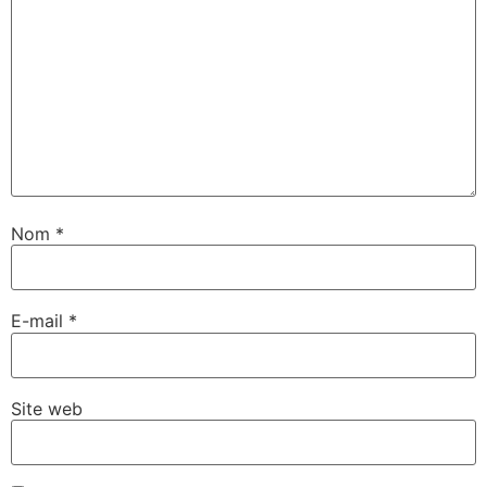
Nom
*
E-mail
*
Site web