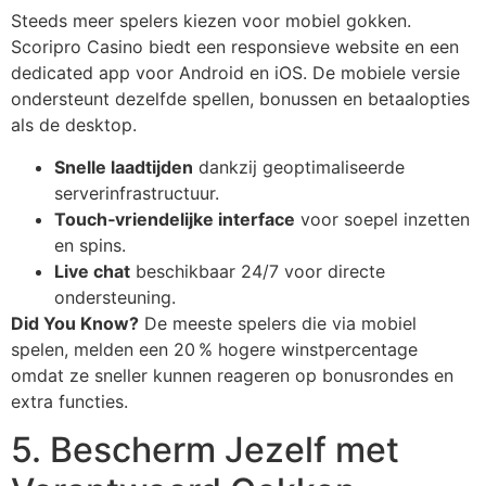
Steeds meer spelers kiezen voor mobiel gokken.
Scoripro Casino biedt een responsieve website en een
dedicated app voor Android en iOS. De mobiele versie
ondersteunt dezelfde spellen, bonussen en betaalopties
als de desktop.
Snelle laadtijden
dankzij geoptimaliseerde
serverinfrastructuur.
Touch‑vriendelijke interface
voor soepel inzetten
en spins.
Live chat
beschikbaar 24/7 voor directe
ondersteuning.
Did You Know?
De meeste spelers die via mobiel
spelen, melden een 20 % hogere winstpercentage
omdat ze sneller kunnen reageren op bonusrondes en
extra functies.
5. Bescherm Jezelf met