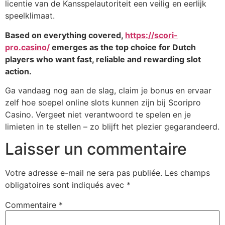
licentie van de Kansspelautoriteit een veilig en eerlijk
speelklimaat.
Based on everything covered,
https://scori-
pro.casino/
emerges as the top choice for Dutch
players who want fast, reliable and rewarding slot
action.
Ga vandaag nog aan de slag, claim je bonus en ervaar
zelf hoe soepel online slots kunnen zijn bij Scoripro
Casino. Vergeet niet verantwoord te spelen en je
limieten in te stellen – zo blijft het plezier gegarandeerd.
Laisser un commentaire
Votre adresse e-mail ne sera pas publiée.
Les champs
obligatoires sont indiqués avec
*
Commentaire
*