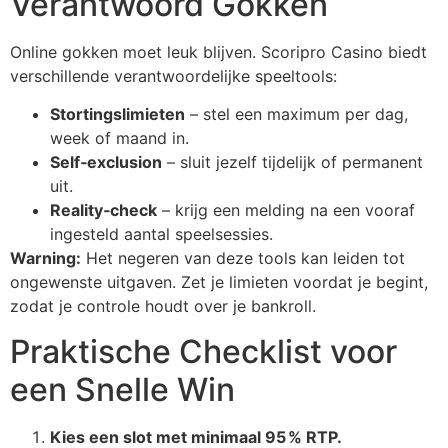
Verantwoord Gokken
Online gokken moet leuk blijven. Scoripro Casino biedt
verschillende verantwoordelijke speeltools:
Stortingslimieten
– stel een maximum per dag,
week of maand in.
Self‑exclusion
– sluit jezelf tijdelijk of permanent
uit.
Reality‑check
– krijg een melding na een vooraf
ingesteld aantal speelsessies.
Warning:
Het negeren van deze tools kan leiden tot
ongewenste uitgaven. Zet je limieten voordat je begint,
zodat je controle houdt over je bankroll.
Praktische Checklist voor
een Snelle Win
Kies een slot met minimaal 95 % RTP.