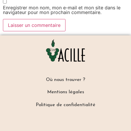
Enregistrer mon nom, mon e-mail et mon site dans le
navigateur pour mon prochain commentaire.
Où nous trouver ?
Mentions légales
Politique de confidentialité