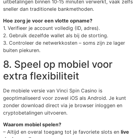
uitbetalingen binnen 10‑15 minuten verwerkt, vaak zelfs
sneller dan traditionele bankmethoden.
Hoe zorg je voor een vlotte opname?
1. Verifieer je account volledig (ID, adres).
2. Gebruik dezelfde wallet als bij de storting.
3. Controleer de netwerkkosten – soms zijn ze lager
buiten piekuren.
8. Speel op mobiel voor
extra flexibiliteit
De mobiele versie van Vinci Spin Casino is
geoptimaliseerd voor zowel iOS als Android. Je kunt
zonder download direct via je browser inloggen en
cryptobetalingen uitvoeren.
Waarom mobiel spelen?
– Altijd en overal toegang tot je favoriete slots en
live