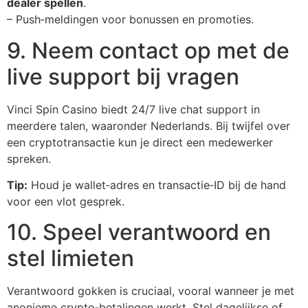
dealer spellen
.
– Push‑meldingen voor bonussen en promoties.
9. Neem contact op met de
live support bij vragen
Vinci Spin Casino biedt 24/7 live chat support in
meerdere talen, waaronder Nederlands. Bij twijfel over
een cryptotransactie kun je direct een medewerker
spreken.
Tip:
Houd je wallet‑adres en transactie‑ID bij de hand
voor een vlot gesprek.
10. Speel verantwoord en
stel limieten
Verantwoord gokken is cruciaal, vooral wanneer je met
anonieme crypto‑betalingen werkt. Stel dagelijkse of