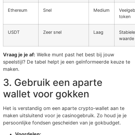
Ethereum
Snel
Medium
Veelgeb
token
USDT
Zeer snel
Laag
Stabiele
waarde
Vraag je je af:
Welke munt past het best bij jouw
speelstijl? De tabel helpt je een geïnformeerde keuze te
maken.
3. Gebruik een aparte
wallet voor gokken
Het is verstandig om een aparte crypto‑wallet aan te
maken uitsluitend voor je casinogebruik. Zo houd je je
persoonlijke fondsen gescheiden van je gokbudget.
Voordelen: