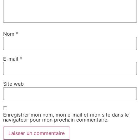
Nom
*
E-mail
*
Site web
Enregistrer mon nom, mon e-mail et mon site dans le
navigateur pour mon prochain commentaire.