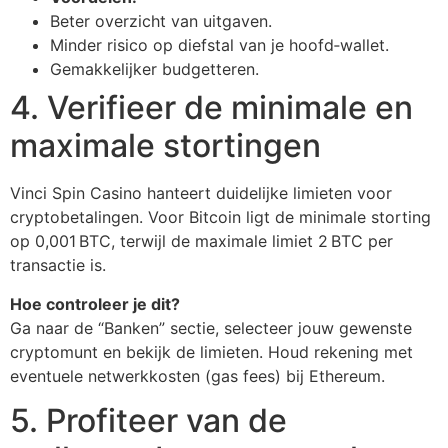
Beter overzicht van uitgaven.
Minder risico op diefstal van je hoofd‑wallet.
Gemakkelijker budgetteren.
4. Verifieer de minimale en
maximale stortingen
Vinci Spin Casino hanteert duidelijke limieten voor
cryptobetalingen. Voor Bitcoin ligt de minimale storting
op 0,001 BTC, terwijl de maximale limiet 2 BTC per
transactie is.
Hoe controleer je dit?
Ga naar de “Banken” sectie, selecteer jouw gewenste
cryptomunt en bekijk de limieten. Houd rekening met
eventuele netwerkkosten (gas fees) bij Ethereum.
5. Profiteer van de