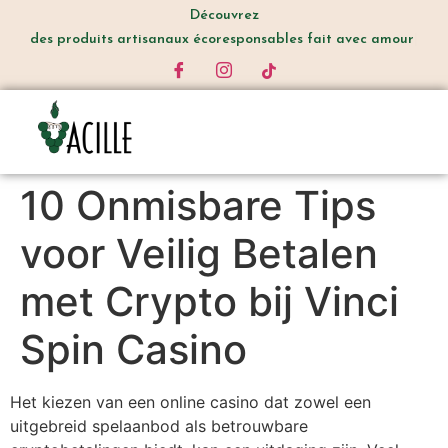
Découvrez
des produits artisanaux écoresponsables fait avec amour
10 Onmisbare Tips
voor Veilig Betalen
met Crypto bij Vinci
Spin Casino
Het kiezen van een online casino dat zowel een
uitgebreid spelaanbod als betrouwbare