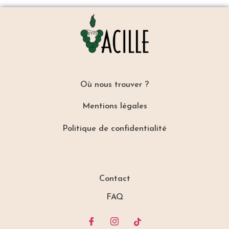
Où nous trouver ?
Mentions légales
Politique de confidentialité
Contact
FAQ