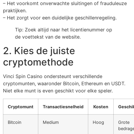
– Het voorkomt onverwachte sluitingen of frauduleuze
praktijken.
– Het zorgt voor een duidelijke geschillenregeling.
Tip: Zoek altijd naar het licentienummer op
de voettekst van de website.
2. Kies de juiste
cryptomethode
Vinci Spin Casino ondersteunt verschillende
cryptomunten, waaronder Bitcoin, Ethereum en USDT.
Niet elke munt is even geschikt voor elke speler.
Cryptomunt
Transactiesnelheid
Kosten
Geschi
Bitcoin
Medium
Hoog
Grote
bedrag