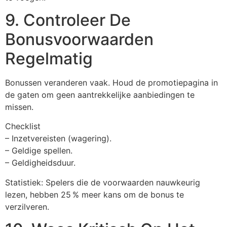
9. Controleer De
Bonusvoorwaarden
Regelmatig
Bonussen veranderen vaak. Houd de promotiepagina in
de gaten om geen aantrekkelijke aanbiedingen te
missen.
Checklist
– Inzetvereisten (wagering).
– Geldige spellen.
– Geldigheidsduur.
Statistiek: Spelers die de voorwaarden nauwkeurig
lezen, hebben 25 % meer kans om de bonus te
verzilveren.