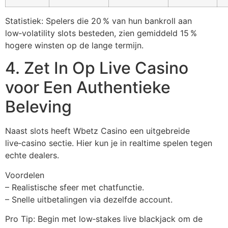
Statistiek: Spelers die 20 % van hun bankroll aan
low‑volatility slots besteden, zien gemiddeld 15 %
hogere winsten op de lange termijn.
4. Zet In Op Live Casino
voor Een Authentieke
Beleving
Naast slots heeft Wbetz Casino een uitgebreide
live‑casino sectie. Hier kun je in realtime spelen tegen
echte dealers.
Voordelen
– Realistische sfeer met chatfunctie.
– Snelle uitbetalingen via dezelfde account.
Pro Tip: Begin met low‑stakes live blackjack om de