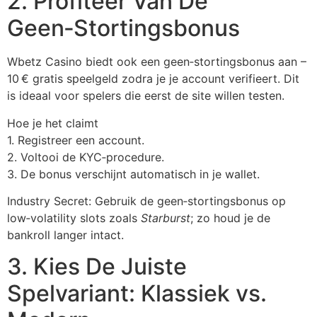
2. Profiteer Van De
Geen‑Stortingsbonus
Wbetz Casino biedt ook een geen‑stortingsbonus aan –
10 € gratis speelgeld zodra je je account verifieert. Dit
is ideaal voor spelers die eerst de site willen testen.
Hoe je het claimt
1. Registreer een account.
2. Voltooi de KYC‑procedure.
3. De bonus verschijnt automatisch in je wallet.
Industry Secret: Gebruik de geen‑stortingsbonus op
low‑volatility slots zoals
Starburst
; zo houd je de
bankroll langer intact.
3. Kies De Juiste
Spelvariant: Klassiek vs.