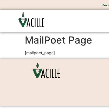
Décou
MailPoet Page
[mailpoet_page]